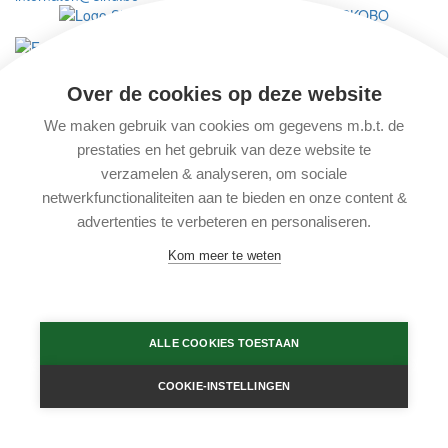
Wij maken deel uit van vzw
SKOBO
© 2026 Sint-Leo Hemelsdaele
Ontwerp Making Pages
Over de cookies op deze website
Ontwikkeling Sint-Leo Hemelsdaele
We maken gebruik van cookies om gegevens m.b.t. de
Disclaimer, privacy & cookies
prestaties en het gebruik van deze website te
verzamelen & analyseren, om sociale
netwerkfunctionaliteiten aan te bieden en onze content &
advertenties te verbeteren en personaliseren.
Kom meer te weten
ALLE COOKIES TOESTAAN
COOKIE-INSTELLINGEN